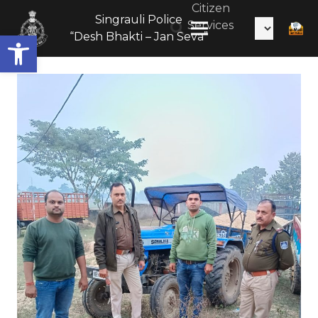
Citizen
Singrauli Police
Services
Open toolbar
“Desh Bhakti – Jan Seva”